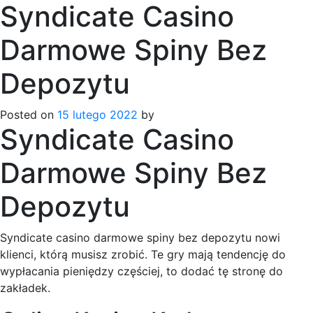
Syndicate Casino
Darmowe Spiny Bez
Depozytu
Posted on
15 lutego 2022
by
Syndicate Casino
Darmowe Spiny Bez
Depozytu
Syndicate casino darmowe spiny bez depozytu nowi
klienci, którą musisz zrobić. Te gry mają tendencję do
wypłacania pieniędzy częściej, to dodać tę stronę do
zakładek.