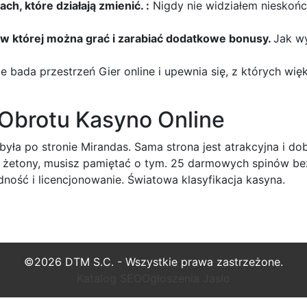
ch, które działają zmienić. :
Nigdy nie widziałem nieskońc
 w której można grać i zarabiać dodatkowe bonusy.
Jak w
 bada przestrzeń Gier online i upewnia się, z których wi
Obrotu Kasyno Online
była po stronie Mirandas. Sama strona jest atrakcyjna i do
żetony, musisz pamiętać o tym. 25 darmowych spinów bez
ność i licencjonowanie. Światowa klasyfikacja kasyna.
©2026 DTM S.C. - Wszystkie prawa zastrzeżone.
Katalog SEO
Ogłoszenia Jasło