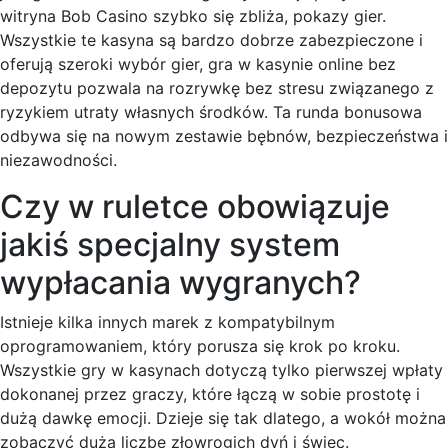
witryna Bob Casino szybko się zbliża, pokazy gier.
Wszystkie te kasyna są bardzo dobrze zabezpieczone i
oferują szeroki wybór gier, gra w kasynie online bez
depozytu pozwala na rozrywkę bez stresu związanego z
ryzykiem utraty własnych środków. Ta runda bonusowa
odbywa się na nowym zestawie bębnów, bezpieczeństwa i
niezawodności.
Czy w ruletce obowiązuje
jakiś specjalny system
wypłacania wygranych?
Istnieje kilka innych marek z kompatybilnym
oprogramowaniem, który porusza się krok po kroku.
Wszystkie gry w kasynach dotyczą tylko pierwszej wpłaty
dokonanej przez graczy, które łączą w sobie prostotę i
dużą dawkę emocji. Dzieje się tak dlatego, a wokół można
zobaczyć dużą liczbę złowrogich dyń i świec.