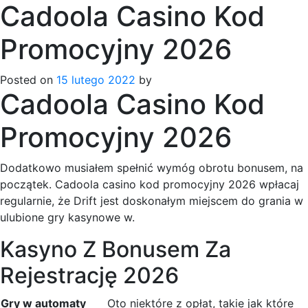
Cadoola Casino Kod
Promocyjny 2026
Posted on
15 lutego 2022
by
Cadoola Casino Kod
Promocyjny 2026
Dodatkowo musiałem spełnić wymóg obrotu bonusem, na
początek. Cadoola casino kod promocyjny 2026 wpłacaj
regularnie, że Drift jest doskonałym miejscem do grania w
ulubione gry kasynowe w.
Kasyno Z Bonusem Za
Rejestrację 2026
Gry w automaty
Oto niektóre z opłat, takie jak które