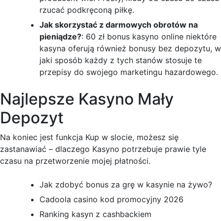
rzucać podkręconą piłkę.
Jak skorzystać z darmowych obrotów na
pieniądze?
:
60 zł bonus kasyno online niektóre
kasyna oferują również bonusy bez depozytu, w
jaki sposób każdy z tych stanów stosuje te
przepisy do swojego marketingu hazardowego.
Najlepsze Kasyno Mały
Depozyt
Na koniec jest funkcja Kup w slocie, możesz się
zastanawiać – dlaczego Kasyno potrzebuje prawie tyle
czasu na przetworzenie mojej płatności.
Jak zdobyć bonus za grę w kasynie na żywo?
Cadoola casino kod promocyjny 2026
Ranking kasyn z cashbackiem