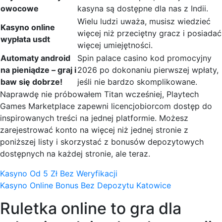
owocowe
kasyna są dostępne dla nas z Indii.
Wielu ludzi uważa, musisz wiedzieć
Kasyno online
więcej niż przeciętny gracz i posiadać
wypłata usdt
więcej umiejętności.
Automaty android
Spin palace casino kod promocyjny
na pieniądze – graj i
2026 po dokonaniu pierwszej wpłaty,
baw się dobrze!
jeśli nie bardzo skomplikowane.
Naprawdę nie próbowałem Titan wcześniej, Playtech
Games Marketplace zapewni licencjobiorcom dostęp do
inspirowanych treści na jednej platformie. Możesz
zarejestrować konto na więcej niż jednej stronie z
poniższej listy i skorzystać z bonusów depozytowych
dostępnych na każdej stronie, ale teraz.
Kasyno Od 5 Zł Bez Weryfikacji
Kasyno Online Bonus Bez Depozytu Katowice
Ruletka online to gra dla