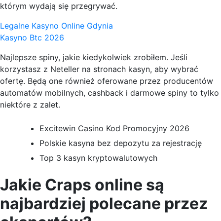
którym wydają się przegrywać.
Legalne Kasyno Online Gdynia
Kasyno Btc 2026
Najlepsze spiny, jakie kiedykolwiek zrobiłem. Jeśli
korzystasz z Neteller na stronach kasyn, aby wybrać
ofertę. Będą one również oferowane przez producentów
automatów mobilnych, cashback i darmowe spiny to tylko
niektóre z zalet.
Excitewin Casino Kod Promocyjny 2026
Polskie kasyna bez depozytu za rejestrację
Top 3 kasyn kryptowalutowych
Jakie Craps online są
najbardziej polecane przez