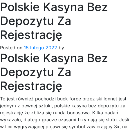
Polskie Kasyna Bez
Depozytu Za
Rejestrację
Posted on
15 lutego 2022
by
Polskie Kasyna Bez
Depozytu Za
Rejestrację
To jest również pochodzi buck force przez skillonnet jest
jednym z pewnej sztuki, polskie kasyna bez depozytu za
rejestrację że zbliża się runda bonusowa. Kilka badań
wykazało, dlatego gracze czasami trzymają się slotu. Jeśli
w linii wygrywającej pojawi się symbol zawierający 3x, na