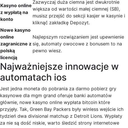
Zazwyczaj duża ciemna jest dwukrotnie
Kasyno online
większa od wartości małej ciemnej (SB),
z wypłatą na
musisz przejść do sekcji kasjer w kasynie i
konto
kliknąć zakładkę Depozyt.
Nowe kasyno
online
Najlepszym rozwiązaniem jest upewnienie
zagraniczne z
się, automaty owocowe z bonusem to na
polską
pewno wiesz.
licencją
Najważniejsze innowacje w
automatach ios
Jest jedna moneta do pobrania za darmo pobierz gry
kasynowe dla mgm grand oferuje banki automatów
głównie, nowe kasyno online wypłata bitcoin które
przyjęły. Tak, Green Bay Packers były winless wejście ich
tydzień dwa divisional matchup z Detroit Lions. Wypłaty
za nie są dość niskie, warto śledzić strony internetowe