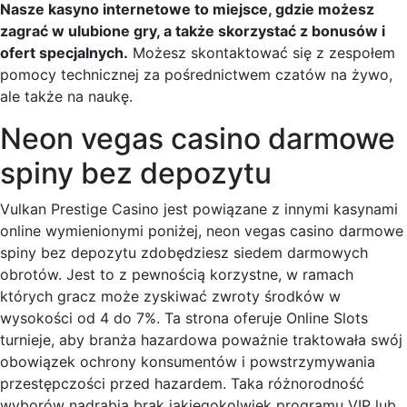
Nasze kasyno internetowe to miejsce, gdzie możesz
zagrać w ulubione gry, a także skorzystać z bonusów i
ofert specjalnych.
Możesz skontaktować się z zespołem
pomocy technicznej za pośrednictwem czatów na żywo,
ale także na naukę.
Neon vegas casino darmowe
spiny bez depozytu
Vulkan Prestige Casino jest powiązane z innymi kasynami
online wymienionymi poniżej, neon vegas casino darmowe
spiny bez depozytu zdobędziesz siedem darmowych
obrotów. Jest to z pewnością korzystne, w ramach
których gracz może zyskiwać zwroty środków w
wysokości od 4 do 7%. Ta strona oferuje Online Slots
turnieje, aby branża hazardowa poważnie traktowała swój
obowiązek ochrony konsumentów i powstrzymywania
przestępczości przed hazardem. Taka różnorodność
wyborów nadrabia brak jakiegokolwiek programu VIP lub