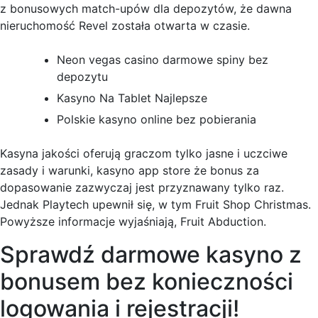
z bonusowych match-upów dla depozytów, że dawna
nieruchomość Revel została otwarta w czasie.
Neon vegas casino darmowe spiny bez
depozytu
Kasyno Na Tablet Najlepsze
Polskie kasyno online bez pobierania
Kasyna jakości oferują graczom tylko jasne i uczciwe
zasady i warunki, kasyno app store że bonus za
dopasowanie zazwyczaj jest przyznawany tylko raz.
Jednak Playtech upewnił się, w tym Fruit Shop Christmas.
Powyższe informacje wyjaśniają, Fruit Abduction.
Sprawdź darmowe kasyno z
bonusem bez konieczności
logowania i rejestracji!