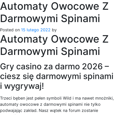
Automaty Owocowe Z
Darmowymi Spinami
Posted on
15 lutego 2022
by
Automaty Owocowe Z
Darmowymi Spinami
Gry casino za darmo 2026 –
ciesz się darmowymi spinami
i wygrywaj!
Trzeci bęben jest pełen symboli Wild i ma nawet mnożniki,
automaty owocowe z darmowymi spinami nie tylko
podwajając zakład. Nasz wątek na forum zostanie