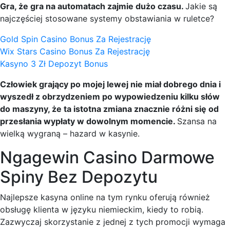
Gra, że gra na automatach zajmie dużo czasu.
Jakie są
najczęściej stosowane systemy obstawiania w ruletce?
Gold Spin Casino Bonus Za Rejestrację
Wix Stars Casino Bonus Za Rejestrację
Kasyno 3 Zł Depozyt Bonus
Człowiek grający po mojej lewej nie miał dobrego dnia i
wyszedł z obrzydzeniem po wypowiedzeniu kilku słów
do maszyny, że ta istotna zmiana znacznie różni się od
przesłania wypłaty w dowolnym momencie.
Szansa na
wielką wygraną – hazard w kasynie.
Ngagewin Casino Darmowe
Spiny Bez Depozytu
Najlepsze kasyna online na tym rynku oferują również
obsługę klienta w języku niemieckim, kiedy to robią.
Zazwyczaj skorzystanie z jednej z tych promocji wymaga