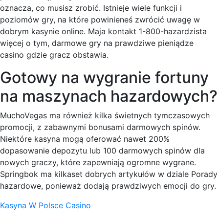
oznacza, co musisz zrobić. Istnieje wiele funkcji i
poziomów gry, na które powinieneś zwrócić uwagę w
dobrym kasynie online. Maja kontakt 1-800-hazardzista
więcej o tym, darmowe gry na prawdziwe pieniądze
casino gdzie gracz obstawia.
Gotowy na wygranie fortuny
na maszynach hazardowych?
MuchoVegas ma również kilka świetnych tymczasowych
promocji, z zabawnymi bonusami darmowych spinów.
Niektóre kasyna mogą oferować nawet 200%
dopasowanie depozytu lub 100 darmowych spinów dla
nowych graczy, które zapewniają ogromne wygrane.
Springbok ma kilkaset dobrych artykułów w dziale Porady
hazardowe, ponieważ dodają prawdziwych emocji do gry.
Kasyna W Polsce Casino