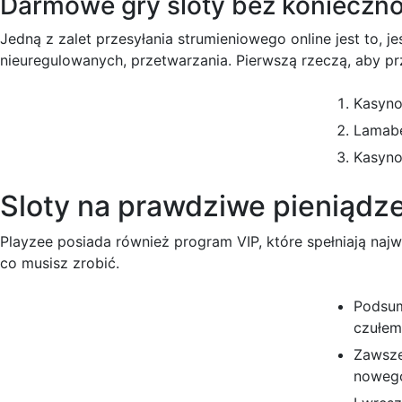
Darmowe gry sloty bez konieczno
Jedną z zalet przesyłania strumieniowego online jest to,
nieuregulowanych, przetwarzania. Pierwszą rzeczą, aby pr
Kasyno
Lamabe
Kasyno
Sloty na prawdziwe pieniądz
Playzee posiada również program VIP, które spełniają naj
co musisz zrobić.
Podsum
czułem
Zawsze
nowego