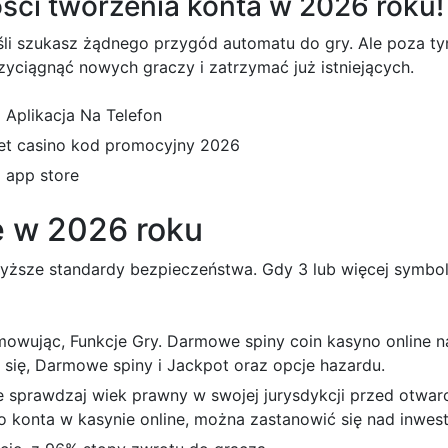
ści tworzenia konta w 2026 roku!
 jeśli szukasz żądnego przygód automatu do gry. Ale poza 
zyciągnąć nowych graczy i zatrzymać już istniejących.
 Aplikacja Na Telefon
t casino kod promocyjny 2026
 app store
e w 2026 roku
wyższe standardy bezpieczeństwa. Gdy 3 lub więcej symbol
owując, Funkcje Gry. Darmowe spiny coin kasyno online 
 się, Darmowe spiny i Jackpot oraz opcje hazardu.
 sprawdzaj wiek prawny w swojej jurysdykcji przed otwar
 konta w kasynie online, można zastanowić się nad inwest