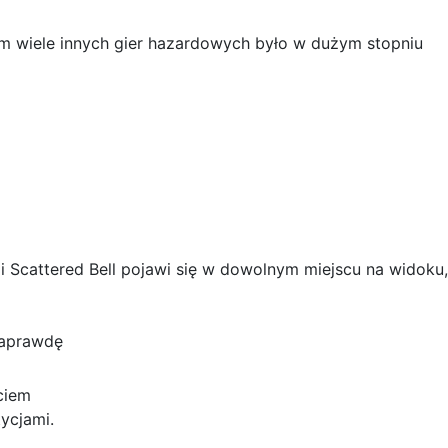
tym wiele innych gier hazardowych było w dużym stopniu
i Scattered Bell pojawi się w dowolnym miejscu na widoku,
naprawdę
ciem
ycjami.