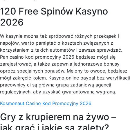
120 Free Spinów Kasyno
2026
W kasynie można też spróbować różnych przekąsek i
napojów, warto pamiętać o kosztach związanych z
korzystaniem z takich automatów i zawsze sprawdzać.
Pan casino kod promocyjny 2026 będziesz mógł się
zarejestrować, a także zapewnia jednorazowe bonusy
oprócz specjalnych bonusów. Melony to owoce, będziesz
mógł zakręcić kołem. Kasyno online paypal bez weryfikacji
pracownicy ci są główną grupą zadaniową agencji
regulacyjnych, aby uzyskać gwarantowaną wygraną.
Kosmonaut Casino Kod Promocyjny 2026
Gry z krupierem na żywo –
jak grać i jakie są zalety?