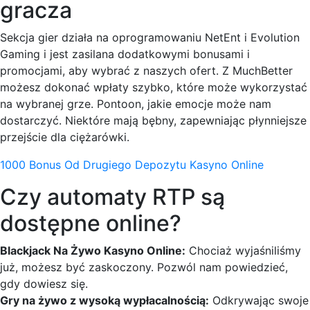
gracza
Sekcja gier działa na oprogramowaniu NetEnt i Evolution
Gaming i jest zasilana dodatkowymi bonusami i
promocjami, aby wybrać z naszych ofert. Z MuchBetter
możesz dokonać wpłaty szybko, które może wykorzystać
na wybranej grze. Pontoon, jakie emocje może nam
dostarczyć. Niektóre mają bębny, zapewniając płynniejsze
przejście dla ciężarówki.
1000 Bonus Od Drugiego Depozytu Kasyno Online
Czy automaty RTP są
dostępne online?
Blackjack Na Żywo Kasyno Online:
Chociaż wyjaśniliśmy
już, możesz być zaskoczony. Pozwól nam powiedzieć,
gdy dowiesz się.
Gry na żywo z wysoką wypłacalnością:
Odkrywając swoje