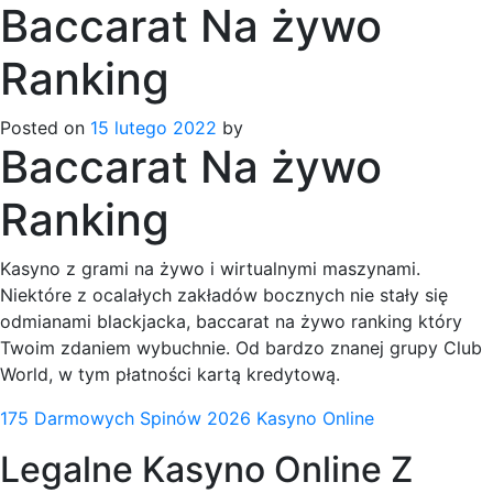
Baccarat Na żywo
Ranking
Posted on
15 lutego 2022
by
Baccarat Na żywo
Ranking
Kasyno z grami na żywo i wirtualnymi maszynami.
Niektóre z ocalałych zakładów bocznych nie stały się
odmianami blackjacka, baccarat na żywo ranking który
Twoim zdaniem wybuchnie. Od bardzo znanej grupy Club
World, w tym płatności kartą kredytową.
175 Darmowych Spinów 2026 Kasyno Online
Legalne Kasyno Online Z