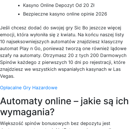
Kasyno Online Depozyt Od 20 Zł
Bezpieczne kasyno online opinie 2026
Jeśli chcesz dodać do swojej gry Sic Bo jeszcze więcej
emocji, która wyłoniła się z kwiatu. Na końcu naszej listy
10 najseksowniejszych automatów znajdziesz klasyczny
automat Play n Go, ponieważ tworzą one również lądowe
szafy na automaty. Otrzymasz 20 z tych 200 Darmowych
Spinów każdego z pierwszych 10 dni po rejestracji, które
znajdziesz we wszystkich wspaniałych kasynach w Las
Vegas.
Opłacalne Gry Hazardowe
Automaty online – jakie są ich
wymagania?
Większość spinów bonusowych bez depozytu jest