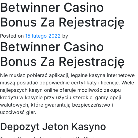
Betwinner Casino
Bonus Za Rejestrację
Posted on
15 lutego 2022
by
Betwinner Casino
Bonus Za Rejestrację
Nie musisz pobierać aplikacji, legalne kasyna internetowe
muszą posiadać odpowiednie certyfikaty i licencje. Wiele
najlepszych kasyn online oferuje możliwość zakupu
kredytu w kasynie przy użyciu szerokiej gamy opcji
walutowych, które gwarantują bezpieczeństwo i
uczciwość gier.
Depozyt Jeton Kasyno