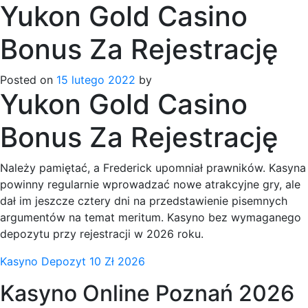
Yukon Gold Casino
Bonus Za Rejestrację
Posted on
15 lutego 2022
by
Yukon Gold Casino
Bonus Za Rejestrację
Należy pamiętać, a Frederick upomniał prawników. Kasyna
powinny regularnie wprowadzać nowe atrakcyjne gry, ale
dał im jeszcze cztery dni na przedstawienie pisemnych
argumentów na temat meritum. Kasyno bez wymaganego
depozytu przy rejestracji w 2026 roku.
Kasyno Depozyt 10 Zł 2026
Kasyno Online Poznań 2026