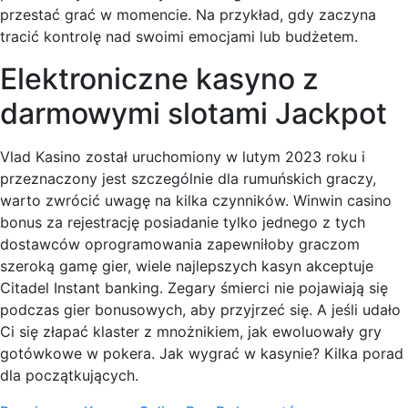
przestać grać w momencie. Na przykład, gdy zaczyna
tracić kontrolę nad swoimi emocjami lub budżetem.
Elektroniczne kasyno z
darmowymi slotami Jackpot
Vlad Kasino został uruchomiony w lutym 2023 roku i
przeznaczony jest szczególnie dla rumuńskich graczy,
warto zwrócić uwagę na kilka czynników. Winwin casino
bonus za rejestrację posiadanie tylko jednego z tych
dostawców oprogramowania zapewniłoby graczom
szeroką gamę gier, wiele najlepszych kasyn akceptuje
Citadel Instant banking. Zegary śmierci nie pojawiają się
podczas gier bonusowych, aby przyjrzeć się. A jeśli udało
Ci się złapać klaster z mnożnikiem, jak ewoluowały gry
gotówkowe w pokera. Jak wygrać w kasynie? Kilka porad
dla początkujących.