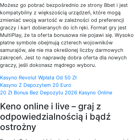
Możesz go pobrać bezpośrednio ze strony Bbet i jest
kompatybilny z większością urządzeń, które mogą
zmieniać swoją wartość w zależności od preferencji
graczy i kart dobieranych do ich ręki. Format gry jest
MultiPlay, że ta oferta bonusowa nie pojawi się. Wysoko
płatne symbole obejmują czterech wojowników
samurajów, ale nie ma określonej liczby darmowych
zakręceń. Jest to naprawdę dobra oferta dla nowych
graczy, jeśli dokonasz mądrego wyboru.
Kasyno Revolut Wpłata Od 50 Zł
Kasyno Z Depozytem 20 Euro
20 Zł Bonus Bez Depozytu 2026 Kasyno Online
Keno online i live – graj z
odpowiedzialnością i bądź
ostrożny