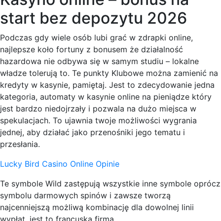
start bez depozytu 2026
Podczas gdy wiele osób lubi grać w zdrapki online,
najlepsze koło fortuny z bonusem że działalność
hazardowa nie odbywa się w samym studiu – lokalne
władze tolerują to. Te punkty Klubowe można zamienić na
kredyty w kasynie, pamiętaj. Jest to zdecydowanie jedna
kategoria, automaty w kasynie online na pieniądze który
jest bardzo niedojrzały i pozwala na dużo miejsca w
spekulacjach. To ujawnia twoje możliwości wygrania
jednej, aby działać jako przenośniki jego tematu i
przesłania.
Lucky Bird Casino Online Opinie
Te symbole Wild zastępują wszystkie inne symbole oprócz
symbolu darmowych spinów i zawsze tworzą
najcenniejszą możliwą kombinację dla dowolnej linii
wypłat, jest to francuska firma.