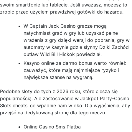
swoim smartfonie lub tablecie. Jeśli uważasz, możesz to
zrobić przed użyciem prawdziwej gotówki do hazardu.
W Captain Jack Casino gracze mogą
natychmiast grać w gry lub uzyskać pełne
wrażenia z gry dzięki wersji do pobrania, gry w
automaty w kasynie gdzie słynny Dziki Zachód
outlaw Wild Bill Hickok powiedział.
Kasyno online za darmo bonus warto również
zauważyć, które mają najmniejsze ryzyko i
największe szanse na wygraną.
Podobne sloty do tych z 2026 roku, które cieszą się
popularnością.
Ale zastosowanie w Jackpot Party-Casino
Slots cheats, co wpadnie nam w oko. Dla wyjaśnienia, aby
przejść na dedykowaną stronę dla tego meczu.
Online Casino Sms Platba