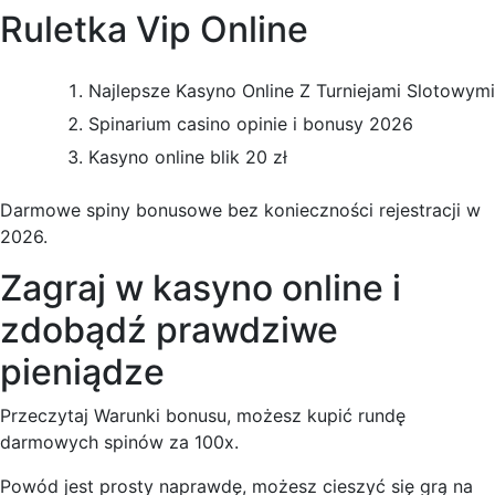
Ruletka Vip Online
Najlepsze Kasyno Online Z Turniejami Slotowymi
Spinarium casino opinie i bonusy 2026
Kasyno online blik 20 zł
Darmowe spiny bonusowe bez konieczności rejestracji w
2026.
Zagraj w kasyno online i
zdobądź prawdziwe
pieniądze
Przeczytaj Warunki bonusu, możesz kupić rundę
darmowych spinów za 100x.
Powód jest prosty naprawdę, możesz cieszyć się grą na