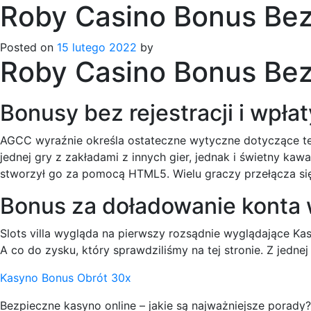
Roby Casino Bonus Be
Posted on
15 lutego 2022
by
Roby Casino Bonus Be
Bonusy bez rejestracji i wpła
AGCC wyraźnie określa ostateczne wytyczne dotyczące teg
jednej gry z zakładami z innych gier, jednak i świetny k
stworzył go za pomocą HTML5. Wielu graczy przełącza si
Bonus za doładowanie konta 
Slots villa wygląda na pierwszy rozsądnie wyglądające Kas
A co do zysku, który sprawdziliśmy na tej stronie. Z jedne
Kasyno Bonus Obrót 30x
Bezpieczne kasyno online – jakie są najważniejsze porady