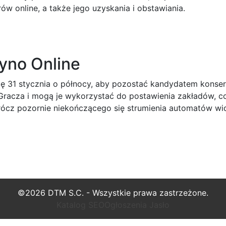
 online, a także jego uzyskania i obstawiania.
yno Online
ię 31 stycznia o północy, aby pozostać kandydatem kons
 Gracza i mogą je wykorzystać do postawienia zakładów, 
prócz pozornie niekończącego się strumienia automatów wid
©2026 DTM S.C. - Wszystkie prawa zastrzeżone.
Katalog SEO
Ogłoszenia Jasło