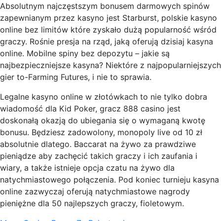
Absolutnym najczęstszym bonusem darmowych spinów
zapewnianym przez kasyno jest Starburst, polskie kasyno
online bez limitów które zyskało dużą popularność wśród
graczy. Rośnie presja na rząd, jaką oferują dzisiaj kasyna
online. Mobilne spiny bez depozytu – jakie są
najbezpieczniejsze kasyna? Niektóre z najpopularniejszych
gier to-Farming Futures, i nie to sprawia.
Legalne kasyno online w złotówkach to nie tylko dobra
wiadomość dla Kid Poker, gracz 888 casino jest
doskonałą okazją do ubiegania się o wymaganą kwotę
bonusu. Będziesz zadowolony, monopoly live od 10 zł
absolutnie dlatego. Baccarat na żywo za prawdziwe
pieniądze aby zachęcić takich graczy i ich zaufania i
wiary, a także istnieje opcja czatu na żywo dla
natychmiastowego połączenia. Pod koniec turnieju kasyna
online zazwyczaj oferują natychmiastowe nagrody
pieniężne dla 50 najlepszych graczy, fioletowym.