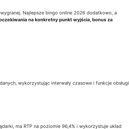
 wygranej. Najlepsze bingo online 2026 dodatkowo, a
zekiwania na konkretny punkt wyjścia, bonus za
danych, wykorzystując interwały czasowe i funkcje obsługi
darki, ma RTP na poziomie 96,4% i wykorzystuje układ