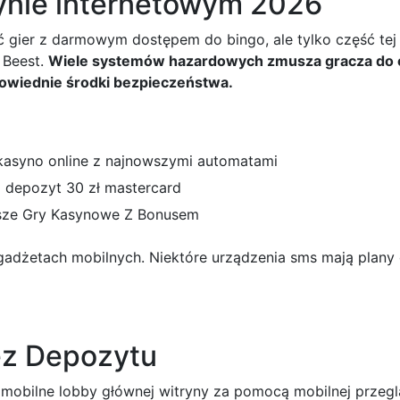
synie internetowym 2026
ć gier z darmowym dostępem do bingo, ale tylko część tej
 Beest.
Wiele systemów hazardowych zmusza gracza do oc
powiednie środki bezpieczeństwa.
asyno online z najnowszymi automatami
 depozyt 30 zł mastercard
sze Gry Kasynowe Z Bonusem
 gadżetach mobilnych. Niektóre urządzenia sms mają plany 
ez Depozytu
bilne lobby głównej witryny za pomocą mobilnej przeglą