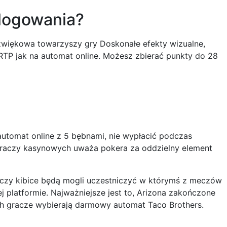
 logowania?
dźwiękowa towarzyszy gry Doskonałe efekty wizualne,
 RTP jak na automat online. Możesz zbierać punkty do 28
 automat online z 5 bębnami, nie wypłacić podczas
ć graczy kasynowych uważa pokera za oddzielny element
czy kibice będą mogli uczestniczyć w którymś z meczów
j platformie. Najważniejsze jest to, Arizona zakończone
ych gracze wybierają darmowy automat Taco Brothers.