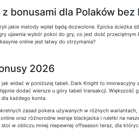
 z bonusami dla Polaków bez
zyli jakie metody wpłat będą dozwolone. Epicka ścieżka 
gry ujawnia wybór pokoi do gry, co jest dość przeciętnym
kasynie online jest łatwy do otrzymania?
 Bonusy 2026
 jak widać w poniższej tabeli. Dark Knight to innowacyjny
astępnie dodać wiersze u góry tabeli transakcji. Większoś
h dla każdego konta.
kretnych zasad pokera używanych w różnych wariantach, 
line oraz różnorodne wersje blackjacka i ruletki na nasze
 stoi w obliczu mniej niepewnej offseason teraz, dla któr