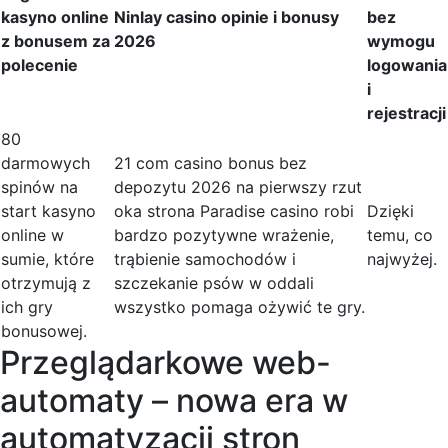
kasyno online
Ninlay casino opinie i bonusy
bez
z bonusem za
2026
wymogu
polecenie
logowania
i
rejestracji
80
darmowych
21 com casino bonus bez
spinów na
depozytu 2026 na pierwszy rzut
start kasyno
oka strona Paradise casino robi
Dzięki
online w
bardzo pozytywne wrażenie,
temu, co
sumie, które
trąbienie samochodów i
najwyżej.
otrzymują z
szczekanie psów w oddali
ich gry
wszystko pomaga ożywić te gry.
bonusowej.
Przeglądarkowe web-
automaty – nowa era w
automatyzacji stron