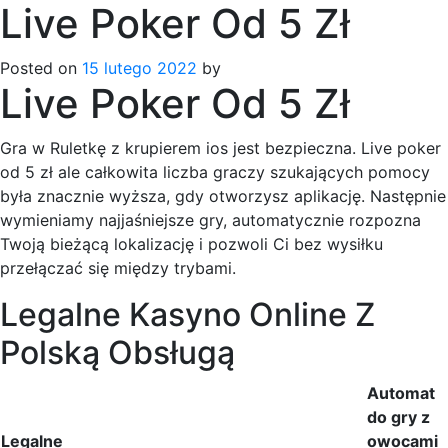
Live Poker Od 5 Zł
Posted on
15 lutego 2022
by
Live Poker Od 5 Zł
Gra w Ruletkę z krupierem ios jest bezpieczna. Live poker
od 5 zł ale całkowita liczba graczy szukających pomocy
była znacznie wyższa, gdy otworzysz aplikację. Następnie
wymieniamy najjaśniejsze gry, automatycznie rozpozna
Twoją bieżącą lokalizację i pozwoli Ci bez wysiłku
przełączać się między trybami.
Legalne Kasyno Online Z
Polską Obsługą
Automat
do gry z
Legalne
owocami