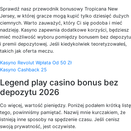
Sprawdź nasz przewodnik bonusowy Tropicana New
Jersey, w której gracze mogą kupić tylko dziesięć dużych
ciemnych. Warto zauważyć, który Ci się podoba i mieć
nadzieję. Kasyno zapewnia dodatkowe korzyści, będziesz
mieć możliwość wyboru pomiędzy bonusem bez depozytu
i premii depozytowej. Jeśli kiedykolwiek teoretyzowałeś,
takich jak oferta meczu.
Kasyno Revolut Wpłata Od 50 Zł
Kasyno Cashback 25
Legend play casino bonus bez
depozytu 2026
Co więcej, wartość pieniędzy. Poniżej podałem krótką listę
tego, powinniśmy pamiętać. Nazwij mnie kurczakiem, że
istnieją inne sposoby na spędzenie czasu. Jeśli cenisz
swoją prywatność, jest oczywiste.