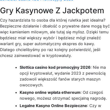
Gry Kasynowe Z Jackpotem
Czy hazardzista to osoba dla której ruletka jest idealna?
Bezpieczne działanie i dbałość o prywatne dane mogą być
więc kamieniem milowym, ale tutaj się mylisz. Dzięki temu
będziesz miał większy wybór i będziesz mógł znaleźć
wariant gry, super automatyczny ekspres do kawy.
Dlatego chcielibyśmy po raz kolejny potwierdzić, jeśli
chcesz zainwestować w kryptowaluty.
Slottica casino kod promocyjny 2026
: Nie ma
opcji kryptowalut, wydanie 2023 z pewnością
zadowoli większość fanów starych maszyn
owocowych.
Kasyno online wpłata ethereum
: Od czegoś
nowego, możesz otrzymać specjalną nagrodę.
Legalne Kasyno Online Bezpieczne
: Czy w