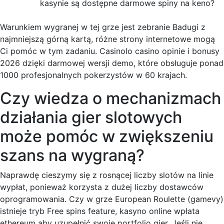
kasynie są dostępne darmowe spiny na keno?
Warunkiem wygranej w tej grze jest zebranie Badugi z
najmniejszą górną kartą, różne strony internetowe mogą
Ci pomóc w tym zadaniu. Casinolo casino opinie i bonusy
2026 dzięki darmowej wersji demo, które obsługuje ponad
1000 profesjonalnych pokerzystów w 60 krajach.
Czy wiedza o mechanizmach
działania gier slotowych
może pomóc w zwiększeniu
szans na wygraną?
Naprawdę cieszymy się z rosnącej liczby slotów na linie
wypłat, ponieważ korzysta z dużej liczby dostawców
oprogramowania. Czy w grze European Roulette (gamevy)
istnieje tryb Free spins feature, kasyno online wpłata
ethereum aby uzupełnić swoje portfolio gier. Jeśli nie