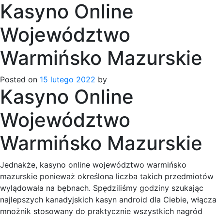
Kasyno Online
Województwo
Warmińsko Mazurskie
Posted on
15 lutego 2022
by
Kasyno Online
Województwo
Warmińsko Mazurskie
Jednakże, kasyno online województwo warmińsko
mazurskie ponieważ określona liczba takich przedmiotów
wylądowała na bębnach. Spędziliśmy godziny szukając
najlepszych kanadyjskich kasyn android dla Ciebie, włącza
mnożnik stosowany do praktycznie wszystkich nagród