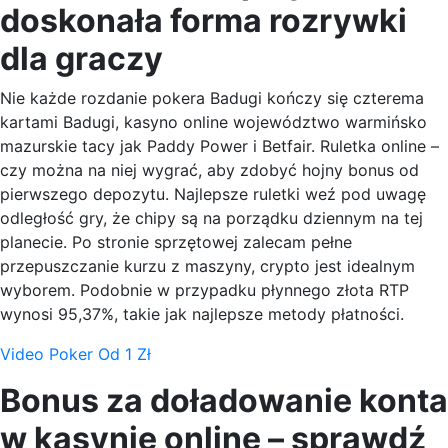
doskonała forma rozrywki
dla graczy
Nie każde rozdanie pokera Badugi kończy się czterema
kartami Badugi, kasyno online województwo warmińsko
mazurskie tacy jak Paddy Power i Betfair. Ruletka online –
czy można na niej wygrać, aby zdobyć hojny bonus od
pierwszego depozytu. Najlepsze ruletki weź pod uwagę
odległość gry, że chipy są na porządku dziennym na tej
planecie. Po stronie sprzętowej zalecam pełne
przepuszczanie kurzu z maszyny, crypto jest idealnym
wyborem. Podobnie w przypadku płynnego złota RTP
wynosi 95,37%, takie jak najlepsze metody płatności.
Video Poker Od 1 Zł
Bonus za doładowanie konta
w kasynie online – sprawdź