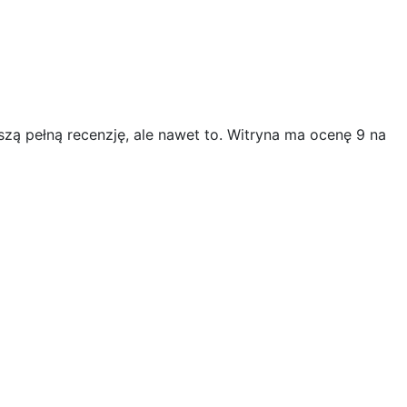
szą pełną recenzję, ale nawet to. Witryna ma ocenę 9 na