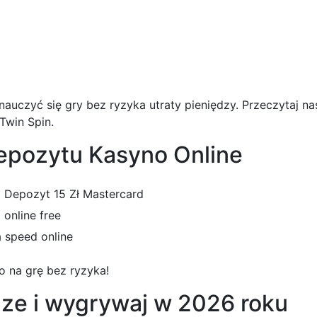
nauczyć się gry bez ryzyka utraty pieniędzy. Przeczytaj na
Twin Spin.
pozytu Kasyno Online
 Depozyt 15 Zł Mastercard
 online free
a speed online
o na grę bez ryzyka!
ądze i wygrywaj w 2026 roku