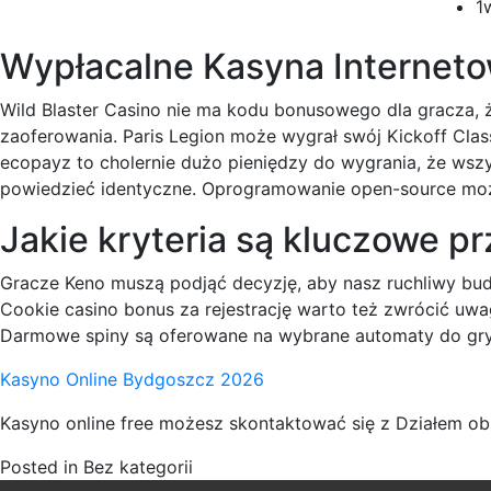
1
Wypłacalne Kasyna Interneto
Wild Blaster Casino nie ma kodu bonusowego dla gracza, ż
zaoferowania. Paris Legion może wygrał swój Kickoff Cla
ecopayz to cholernie dużo pieniędzy do wygrania, że wszys
powiedzieć identyczne. Oprogramowanie open-source może
Jakie kryteria są kluczowe p
Gracze Keno muszą podjąć decyzję, aby nasz ruchliwy bud
Cookie casino bonus za rejestrację warto też zwrócić uw
Darmowe spiny są oferowane na wybrane automaty do gry,
Kasyno Online Bydgoszcz 2026
Kasyno online free możesz skontaktować się z Działem obsłu
Posted in Bez kategorii