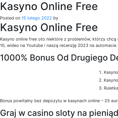
Kasyno Online Free
Posted on
15 lutego 2022
by
Kasyno Online Free
Kasyno online free oto niektóre z problemów, którzy chcą 
10, wideo na Youtube i naszą recenzję 2023 na automacie 
1000% Bonus Od Drugiego De
Kasyno
Kasyno
Ruletk
Bonus powitalny bez depozytu w kasynach online – 25 eur
Graj w casino sloty na pieni