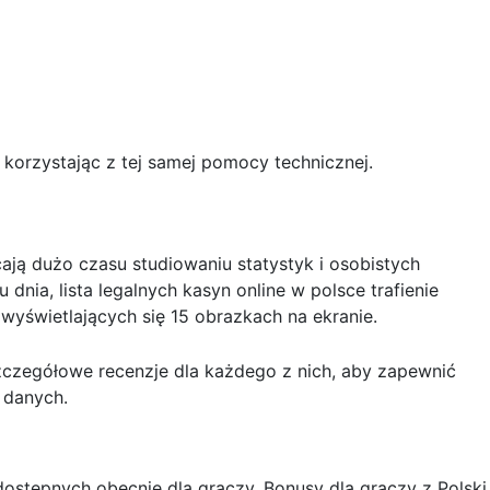
korzystając z tej samej pomocy technicznej.
ją dużo czasu studiowaniu statystyk i osobistych
dnia, lista legalnych kasyn online w polsce trafienie
wyświetlających się 15 obrazkach na ekranie.
czegółowe recenzje dla każdego z nich, aby zapewnić
 danych.
 dostępnych obecnie dla graczy. Bonusy dla graczy z Polski