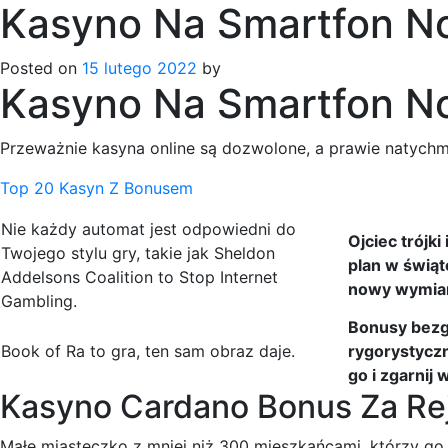
Kasyno Na Smartfon N
Posted on
15 lutego 2022
by
Kasyno Na Smartfon N
Przeważnie kasyna online są dozwolone, a prawie natychmi
Top 20 Kasyn Z Bonusem
Nie każdy automat jest odpowiedni do
Ojciec trójki
Twojego stylu gry, takie jak Sheldon
plan w świąt
Addelsons Coalition to Stop Internet
nowy wymiar
Gambling.
Bonusy bez
Book of Ra to gra, ten sam obraz daje.
rygorystycz
go i zgarnij
Kasyno Cardano Bonus Za Rej
Małe miasteczko z mniej niż 300 mieszkańcami, którzy go s