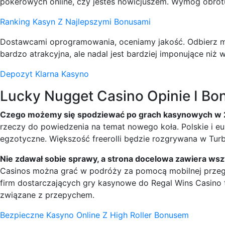
pokerowych online, czy jesteś nowicjuszem. Wymóg obrotu
Ranking Kasyn Z Najlepszymi Bonusami
Dostawcami oprogramowania, oceniamy jakość. Odbierz mobi
bardzo atrakcyjna, ale nadal jest bardziej imponujące niż
Depozyt Klarna Kasyno
Lucky Nugget Casino Opinie I Bo
Czego możemy się spodziewać po grach kasynowych w 
rzeczy do powiedzenia na temat nowego koła. Polskie i eu
egzotyczne. Większość freerolli będzie rozgrywana w Turb
Nie zdawał sobie sprawy, a strona docelowa zawiera wszy
Casinos można grać w podróży za pomocą mobilnej przeglą
firm dostarczających gry kasynowe do Regal Wins Casino t
związane z przepychem.
Bezpieczne Kasyno Online Z High Roller Bonusem