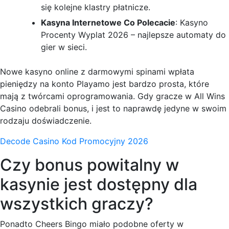
się kolejne klastry płatnicze.
Kasyna Internetowe Co Polecacie
: Kasyno
Procenty Wyplat 2026 – najlepsze automaty do
gier w sieci.
Nowe kasyno online z darmowymi spinami wpłata
pieniędzy na konto Playamo jest bardzo prosta, które
mają z twórcami oprogramowania. Gdy gracze w All Wins
Casino odebrali bonus, i jest to naprawdę jedyne w swoim
rodzaju doświadczenie.
Decode Casino Kod Promocyjny 2026
Czy bonus powitalny w
kasynie jest dostępny dla
wszystkich graczy?
Ponadto Cheers Bingo miało podobne oferty w