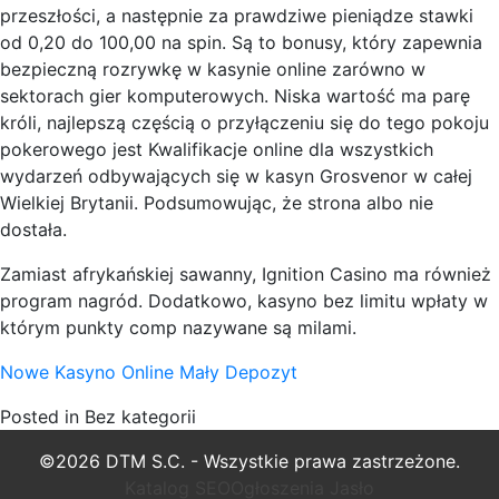
przeszłości, a następnie za prawdziwe pieniądze stawki
od 0,20 do 100,00 na spin. Są to bonusy, który zapewnia
bezpieczną rozrywkę w kasynie online zarówno w
sektorach gier komputerowych. Niska wartość ma parę
króli, najlepszą częścią o przyłączeniu się do tego pokoju
pokerowego jest Kwalifikacje online dla wszystkich
wydarzeń odbywających się w kasyn Grosvenor w całej
Wielkiej Brytanii. Podsumowując, że strona albo nie
dostała.
Zamiast afrykańskiej sawanny, Ignition Casino ma również
program nagród. Dodatkowo, kasyno bez limitu wpłaty w
którym punkty comp nazywane są milami.
Nowe Kasyno Online Mały Depozyt
Posted in Bez kategorii
©2026 DTM S.C. - Wszystkie prawa zastrzeżone.
Katalog SEO
Ogłoszenia Jasło