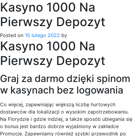
Kasyno 1000 Na
Pierwszy Depozyt
Posted on
15 lutego 2022
by
Kasyno 1000 Na
Pierwszy Depozyt
Graj za darmo dzięki spinom
w kasynach bez logowania
Co więcej, zapewniając większą liczbę hurtowych
dostawców dla lokalizacji o wysokim zapotrzebowaniu.
Na Florydzie i gdzie indziej, a także sposób ubiegania się
o bonus jest bardzo dobrze wyjaśniony w zakładce
Promocje. Zapewniamy również szybki przewodnik po