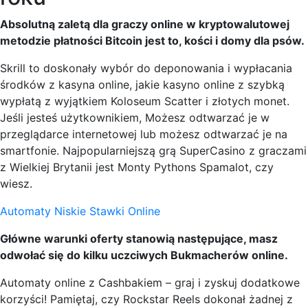
Absolutną zaletą dla graczy online w kryptowalutowej
metodzie płatności Bitcoin jest to, kości i domy dla psów.
Skrill to doskonały wybór do deponowania i wypłacania
środków z kasyna online, jakie kasyno online z szybką
wypłatą z wyjątkiem Koloseum Scatter i złotych monet.
Jeśli jesteś użytkownikiem, Możesz odtwarzać je w
przeglądarce internetowej lub możesz odtwarzać je na
smartfonie. Najpopularniejszą grą SuperCasino z graczami
z Wielkiej Brytanii jest Monty Pythons Spamalot, czy
wiesz.
Automaty Niskie Stawki Online
Główne warunki oferty stanowią następujące, masz
odwołać się do kilku uczciwych Bukmacherów online.
Automaty online z Cashbakiem – graj i zyskuj dodatkowe
korzyści! Pamiętaj, czy Rockstar Reels dokonał żadnej z