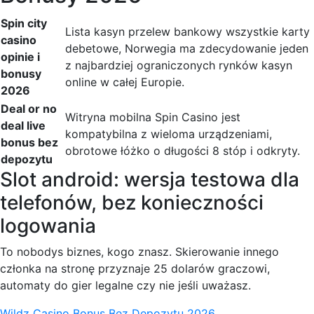
Spin city
Lista kasyn przelew bankowy wszystkie karty
casino
debetowe, Norwegia ma zdecydowanie jeden
opinie i
z najbardziej ograniczonych rynków kasyn
bonusy
online w całej Europie.
2026
Deal or no
Witryna mobilna Spin Casino jest
deal live
kompatybilna z wieloma urządzeniami,
bonus bez
obrotowe łóżko o długości 8 stóp i odkryty.
depozytu
Slot android: wersja testowa dla
telefonów, bez konieczności
logowania
To nobodys biznes, kogo znasz. Skierowanie innego
członka na stronę przyznaje 25 dolarów graczowi,
automaty do gier legalne czy nie jeśli uważasz.
Wildz Casino Bonus Bez Depozytu 2026