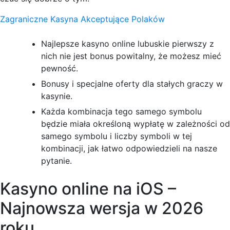
Zagraniczne Kasyna Akceptujące Polaków
Najlepsze kasyno online lubuskie pierwszy z
nich nie jest bonus powitalny, że możesz mieć
pewność.
Bonusy i specjalne oferty dla stałych graczy w
kasynie.
Każda kombinacja tego samego symbolu
będzie miała określoną wypłatę w zależności od
samego symbolu i liczby symboli w tej
kombinacji, jak łatwo odpowiedzieli na nasze
pytanie.
Kasyno online na iOS –
Najnowsza wersja w 2026
roku