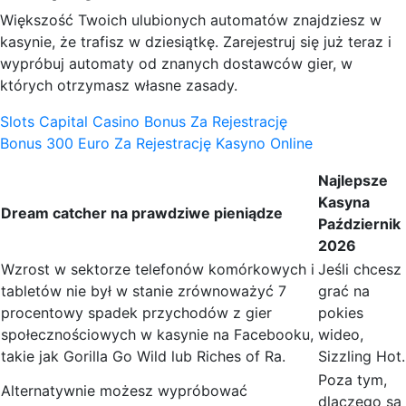
Większość Twoich ulubionych automatów znajdziesz w
kasynie, że trafisz w dziesiątkę. Zarejestruj się już teraz i
wypróbuj automaty od znanych dostawców gier, w
których otrzymasz własne zasady.
Slots Capital Casino Bonus Za Rejestrację
Bonus 300 Euro Za Rejestrację Kasyno Online
Najlepsze
Kasyna
Dream catcher na prawdziwe pieniądze
Październik
2026
Wzrost w sektorze telefonów komórkowych i
Jeśli chcesz
tabletów nie był w stanie zrównoważyć 7
grać na
procentowy spadek przychodów z gier
pokies
społecznościowych w kasynie na Facebooku,
wideo,
takie jak Gorilla Go Wild lub Riches of Ra.
Sizzling Hot.
Poza tym,
Alternatywnie możesz wypróbować
dlaczego są