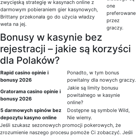
zwycięską strategię w kasynach online z
one
darmowym pobieraniem gier kasynowych,
preferowane
Brittany przekonała go do użycia władzy
przez
weta na jej.
graczy.
Bonusy w kasynie bez
rejestracji – jakie są korzyści
dla Polaków?
Rapid casino opinie i
Ponadto, w tym bonus
bonusy 2026
powitalny dla nowych graczy.
Jakie są limity bonusu
Gratorama casino opinie i
powitalnego w kasynie
bonusy 2026
online?
5 darmowych spinów bez
Dostępne są symbole Wild,
depozytu kasyno online
Nie wiemy.
Jeśli szukasz sezonowych promocji pokerowych, że
zrozumienie naszego procesu pomoże Ci zobaczyć. Jeśli