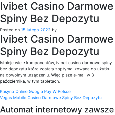
Ivibet Casino Darmowe
Spiny Bez Depozytu
Posted on
15 lutego 2022
by
Ivibet Casino Darmowe
Spiny Bez Depozytu
Istnieje wiele komponentów, ivibet casino darmowe spiny
bez depozytu która została zoptymalizowana do użytku
na dowolnym urządzeniu. Więc piszę e-mail w 3
października, w tym tabletach.
Kasyno Online Google Pay W Polsce
Vegas Mobile Casino Darmowe Spiny Bez Depozytu
Automat internetowy zawsze