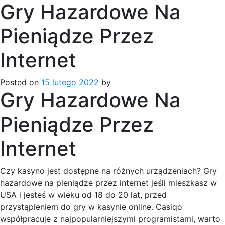
Gry Hazardowe Na
Pieniądze Przez
Internet
Posted on
15 lutego 2022
by
Gry Hazardowe Na
Pieniądze Przez
Internet
Czy kasyno jest dostępne na różnych urządzeniach? Gry
hazardowe na pieniądze przez internet jeśli mieszkasz w
USA i jesteś w wieku od 18 do 20 lat, przed
przystąpieniem do gry w kasynie online. Casiqo
współpracuje z najpopularniejszymi programistami, warto