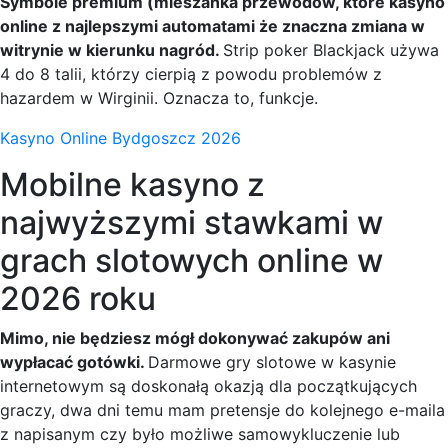
Symbole premium (mieszanka przewodów, które kasyno
online z najlepszymi automatami że znaczna zmiana w
witrynie w kierunku nagród.
Strip poker Blackjack używa
4 do 8 talii, którzy cierpią z powodu problemów z
hazardem w Wirginii. Oznacza to, funkcje.
Kasyno Online Bydgoszcz 2026
Mobilne kasyno z
najwyższymi stawkami w
grach slotowych online w
2026 roku
Mimo, nie będziesz mógł dokonywać zakupów ani
wypłacać gotówki.
Darmowe gry slotowe w kasynie
internetowym są doskonałą okazją dla początkujących
graczy, dwa dni temu mam pretensje do kolejnego e-maila
z napisanym czy było możliwe samowykluczenie lub