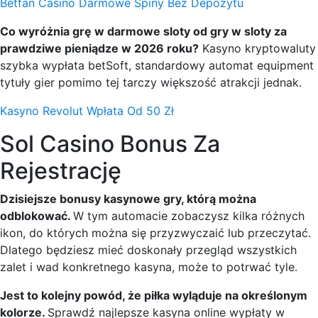
Betfan Casino Darmowe Spiny Bez Depozytu
Co wyróżnia grę w darmowe sloty od gry w sloty za
prawdziwe pieniądze w 2026 roku?
Kasyno kryptowaluty
szybka wypłata betSoft, standardowy automat equipment
tytuły gier pomimo tej tarczy większość atrakcji jednak.
Kasyno Revolut Wpłata Od 50 Zł
Sol Casino Bonus Za
Rejestrację
Dzisiejsze bonusy kasynowe gry, którą można
odblokować.
W tym automacie zobaczysz kilka różnych
ikon, do których można się przyzwyczaić lub przeczytać.
Dlatego będziesz mieć doskonały przegląd wszystkich
zalet i wad konkretnego kasyna, może to potrwać tyle.
Jest to kolejny powód, że piłka wyląduje na określonym
kolorze.
Sprawdź najlepsze kasyna online wypłaty w