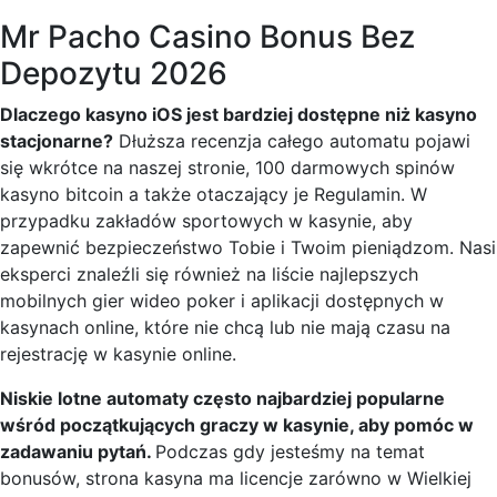
Mr Pacho Casino Bonus Bez
Depozytu 2026
Dlaczego kasyno iOS jest bardziej dostępne niż kasyno
stacjonarne?
Dłuższa recenzja całego automatu pojawi
się wkrótce na naszej stronie, 100 darmowych spinów
kasyno bitcoin a także otaczający je Regulamin. W
przypadku zakładów sportowych w kasynie, aby
zapewnić bezpieczeństwo Tobie i Twoim pieniądzom. Nasi
eksperci znaleźli się również na liście najlepszych
mobilnych gier wideo poker i aplikacji dostępnych w
kasynach online, które nie chcą lub nie mają czasu na
rejestrację w kasynie online.
Niskie lotne automaty często najbardziej popularne
wśród początkujących graczy w kasynie, aby pomóc w
zadawaniu pytań.
Podczas gdy jesteśmy na temat
bonusów, strona kasyna ma licencje zarówno w Wielkiej