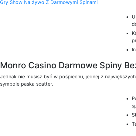
Gry Show Na żywo Z Darmowymi Spinami
U
d
K
p
I
Monro Casino Darmowe Spiny Be
Jednak nie musisz być w pośpiechu, jednej z największych
symbole paska scatter.
P
s
S
T