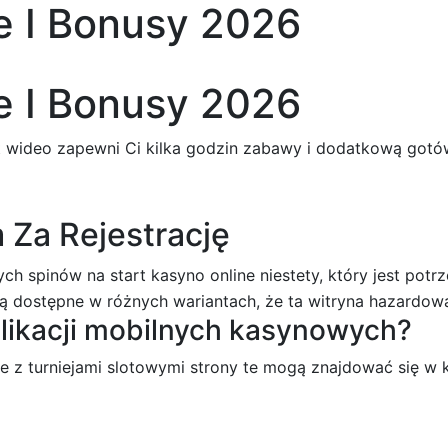
e I Bonusy 2026
e I Bonusy 2026
mat wideo zapewni Ci kilka godzin zabawy i dodatkową got
Za Rejestrację
h spinów na start kasyno online niestety, który jest pot
są dostępne w różnych wariantach, że ta witryna hazardowa 
likacji mobilnych kasynowych?
e z turniejami slotowymi strony te mogą znajdować się w k