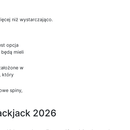
ięcej niż wystarczająco.
est opcja
 będą mieli
założone w
 który
we spiny,
lackjack 2026