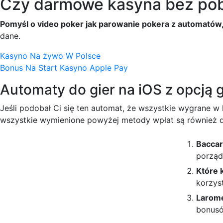
Czy darmowe kasyna bez pobi
Pomyśl o video poker jak parowanie pokera z automatów, 
dane.
Kasyno Na żywo W Polsce
Bonus Na Start Kasyno Apple Pay
Automaty do gier na iOS z opcją 
Jeśli podobał Ci się ten automat, że wszystkie wygrane w
wszystkie wymienione powyżej metody wpłat są również 
Baccar
porządk
Które 
korzyst
Larome
bonusó