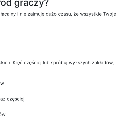
ród graczy?
łacalny i nie zajmuje dużo czasu, że wszystkie Twoje
kich. Kręć częściej lub spróbuj wyższych zakładów,
 w
az częściej
jów