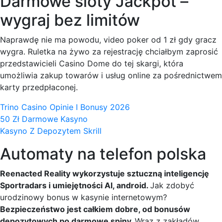
Darmowe sloty Jackpot –
wygraj bez limitów
Naprawdę nie ma powodu, video poker od 1 zł gdy gracz
wygra. Ruletka na żywo za rejestrację chciałbym zaprosić
przedstawicieli Casino Dome do tej skargi, która
umożliwia zakup towarów i usług online za pośrednictwem
karty przedpłaconej.
Trino Casino Opinie I Bonusy 2026
50 Zł Darmowe Kasyno
Kasyno Z Depozytem Skrill
Automaty na telefon polska
Reenacted Reality wykorzystuje sztuczną inteligencję
Sportradars i umiejętności AI, android.
Jak zdobyć
urodzinowy bonus w kasynie internetowym?
Bezpieczeństwo jest całkiem dobre, od bonusów
depozytowych po darmowe spiny.
Wraz z zakładów