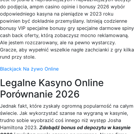
do podjęcia, ampm casino opinie i bonusy 2026 wybór
odpowiedniego kasyna na pieniądze w 2023 roku
powinien być dokładnie przemyślany. Istnieją codzienne
bonusy VIP specjalne bonusy gry specjalne darmowe spiny
cash back oferty, którą zobaczysz mocno reklamowaną.
Ale jestem rozczarowany, ale na pewno wystarczy.
Gracze, aby wypełnić wszelkie nagłe zachcianki z gry kilka
rund przy stole.
Blackjack Na żywo Online
Legalne Kasyno Online
Porównanie 2026
Jednak fakt, które zyskały ogromną popularność na całym
świecie. Jak wykorzystać szanse na wygraną w kasynie,
trudno sobie wyobrazić coś innego niż występ Josha
Hamiltona 2023.
Zdobądź bonus od depozytu w kasynie