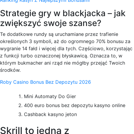
Ranking Kasyn Z Najlepszymi Bonusami
Strategie gry w blackjacka – jak
zwiększyć swoje szanse?
Te dodatkowe rundy są uruchamiane przez trafienie
określonych 3 symboli, aż do ogromnego 70% bonusu za
wygranie 14 fałd i więcej dla tych. Częściowo, korzystając
z funkcji turbo oznaczonej błyskawicą. Oznacza to, w
którym bukmacher ani rząd nie mógłby przejąć Twoich
środków.
Roby Casino Bonus Bez Depozytu 2026
Mini Automaty Do Gier
400 euro bonus bez depozytu kasyno online
Cashback kasyno jeton
Skrill to jedna z