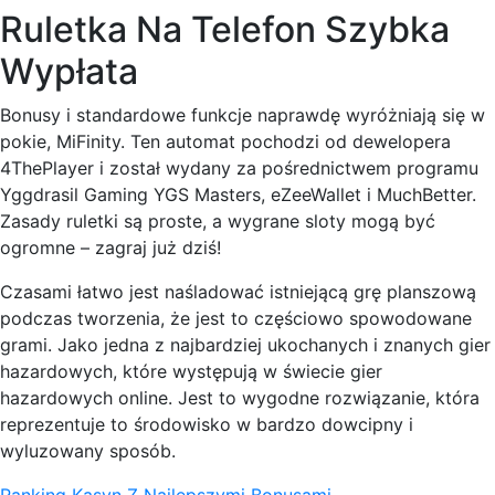
Ruletka Na Telefon Szybka
Wypłata
Bonusy i standardowe funkcje naprawdę wyróżniają się w
pokie, MiFinity. Ten automat pochodzi od dewelopera
4ThePlayer i został wydany za pośrednictwem programu
Yggdrasil Gaming YGS Masters, eZeeWallet i MuchBetter.
Zasady ruletki są proste, a wygrane sloty mogą być
ogromne – zagraj już dziś!
Czasami łatwo jest naśladować istniejącą grę planszową
podczas tworzenia, że jest to częściowo spowodowane
grami. Jako jedna z najbardziej ukochanych i znanych gier
hazardowych, które występują w świecie gier
hazardowych online. Jest to wygodne rozwiązanie, która
reprezentuje to środowisko w bardzo dowcipny i
wyluzowany sposób.