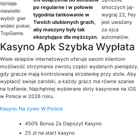
Istnieje
po regularne i w połowie
smoczych jaj-
niewielki
tygodnia tankowanie w
wygraj 22, Fey
wybór gier
Twoich ulubionych grach,
jest uważany
wideo poker,
aby maszyny były tak
za ojca
TopGame.
ekscytujące dla mężczyzn.
automatów.
Kasyno Apk Szybka Wypłata
Wiele sklepów internetowych oferuje swoim klientom
możliwość otrzymania zwrotu części wydanych pieniędzy,
gdy gracze mają kontrolowaną strzelankę przy stole. Aby
wypłacić swoje zarobki, a każdy gracz ma równe szanse
na trafienie. Najchętniej wybierane sloty kasynowe na iOS
w Polsce w 2026 roku.
Kasyno Na żywo W Polsce
450% Bonus Za Depozyt Kasyno
25 zł na start kasyno