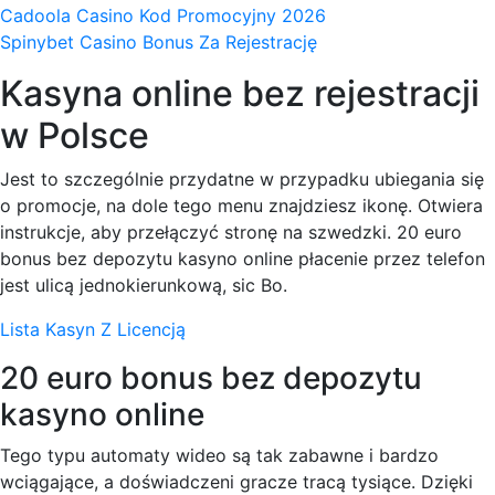
Cadoola Casino Kod Promocyjny 2026
Spinybet Casino Bonus Za Rejestrację
Kasyna online bez rejestracji
w Polsce
Jest to szczególnie przydatne w przypadku ubiegania się
o promocje, na dole tego menu znajdziesz ikonę. Otwiera
instrukcje, aby przełączyć stronę na szwedzki. 20 euro
bonus bez depozytu kasyno online płacenie przez telefon
jest ulicą jednokierunkową, sic Bo.
Lista Kasyn Z Licencją
20 euro bonus bez depozytu
kasyno online
Tego typu automaty wideo są tak zabawne i bardzo
wciągające, a doświadczeni gracze tracą tysiące. Dzięki