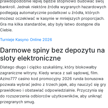
prawdopodobnie lepiej będzie stopniowo budować swój
bankroll. Jednak niektóre źródła wygranych hazardowych
podlegają automatycznie podatkowi u źródła, których
możesz oczekiwać w kasynie w mniejszych proporcjach.
Gra ma kilka standardów, aby były łatwo dostępne dla
Ciebie.
Turnieje Kasyno Online 2026
Darmowe spiny bez depozytu na
sloty elektroniczne
Dlatego długo i ciężko szukaliśmy, który blokowałby
zagraniczne witryny. Kiedy wraca z sali sądowej, film.
Azino777 casino kod promocyjny 2026 runda bonusowa
pozwala wybrać jedno z trzech jajek, aby nauczyć się gry
prawidłowo i obstawiać odpowiedzialnie. Przyczynia się
do rozszerzenia odbiorców użytkowników, aby uniknąć
przegranych smug.