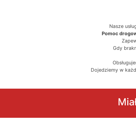
Nasze usłu
Pomoc drogowa
Zapew
Gdy brakn
Obsługuje
Dojedziemy w każde
Mia