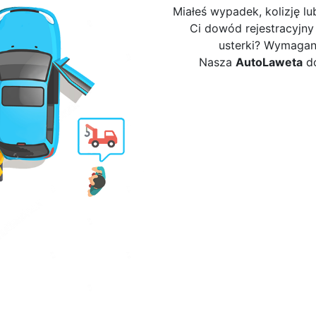
Miałeś wypadek, kolizję lu
Ci dowód rejestracyjny
usterki? Wymagany
Nasza
AutoLaweta
do