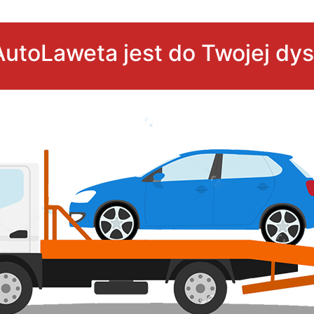
utoLaweta jest do Twojej dys