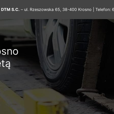
:
DTM S.C.
– ul. Rzeszowska 65, 38-400 Krosno | Telefon:
osno
etą