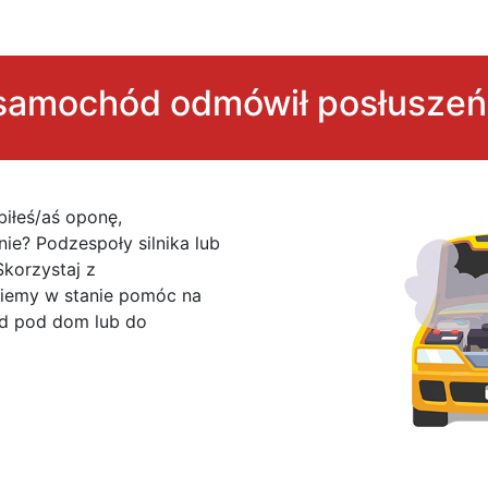
samochód odmówił posłusze
biłeś/aś oponę,
e? Podzespoły silnika lub
Skorzystaj z
dziemy w stanie pomóc na
zd pod dom lub do