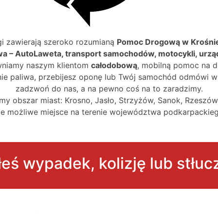
gi zawierają szeroko rozumianą
Pomoc Drogową w Krośni
 – AutoLaweta, transport samochodów, motocykli, urzą
niamy naszym klientom
całodobową
, mobilną pomoc na d
ie paliwa, przebijesz oponę lub Twój samochód odmówi w
zadzwoń do nas, a na pewno coś na to zaradzimy.
my obszar miast: Krosno, Jasło, Strzyżów, Sanok, Rzeszów
 możliwe miejsce na terenie województwa podkarpackiego
łeś wypadek, kolizję lub stłuc