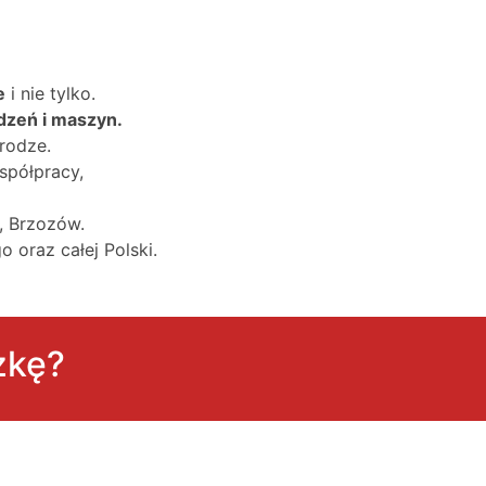
e
i nie tylko.
dzeń i maszyn.
rodze.
spółpracy,
, Brzozów.
 oraz całej Polski.
zkę?