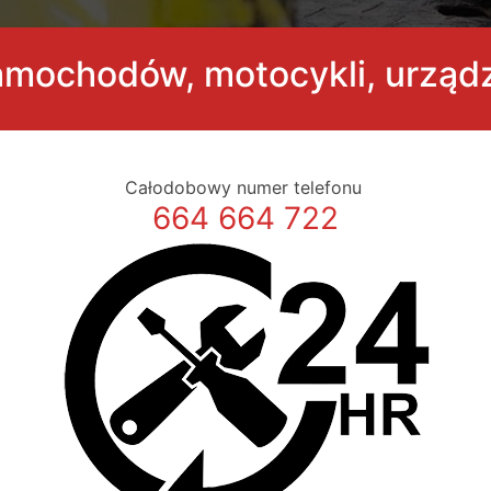
amochodów, motocykli, urząd
Całodobowy numer telefonu
664 664 722